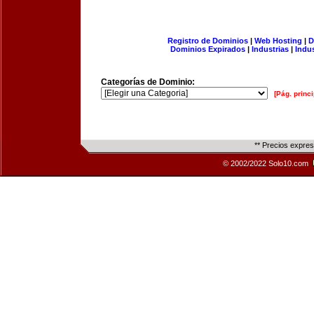
Registro de Dominios
|
Web Hosting
|
D
Dominios Expirados
|
Industrias
|
Indu
Categorías de Dominio:
[Pág. princi
** Precios expre
© 2002/2022 Solo10.com