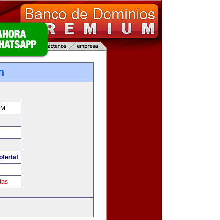
m
OM
oferta!
tas