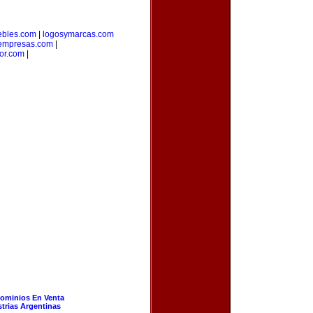
bles.com
|
logosymarcas.com
empresas.com
|
or.com
|
ominios En Venta
strias Argentinas