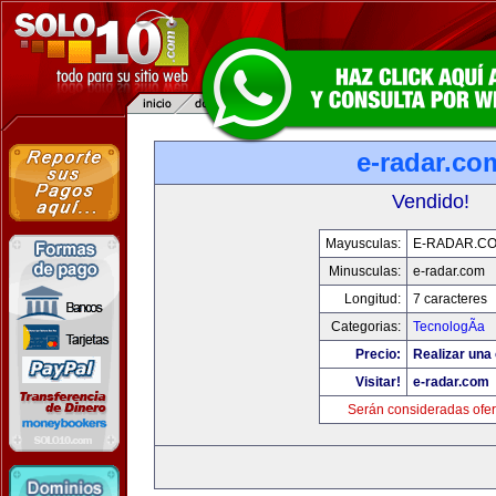
e-radar.co
Vendido!
Mayusculas:
E-RADAR.C
Minusculas:
e-radar.com
Longitud:
7 caracteres
Categorias:
TecnologÃ­a
Precio:
Realizar una 
Visitar!
e-radar.com
Serán consideradas ofer