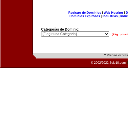
Registro de Dominios
|
Web Hosting
|
D
Dominios Expirados
|
Industrias
|
Indu
Categorías de Dominio:
[Pág. princi
** Precios expre
© 2002/2022 Solo10.com