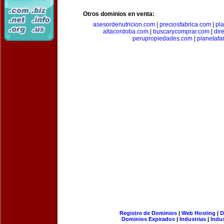
Otros dominios en venta:
asesordenutricion.com
|
preciosfabrica.com
|
pl
altacordoba.com
|
buscarycomprar.com
|
dir
perupropiedades.com
|
planetaf
Registro de Dominios
|
Web Hosting
|
D
Dominios Expirados
|
Industrias
|
Indu