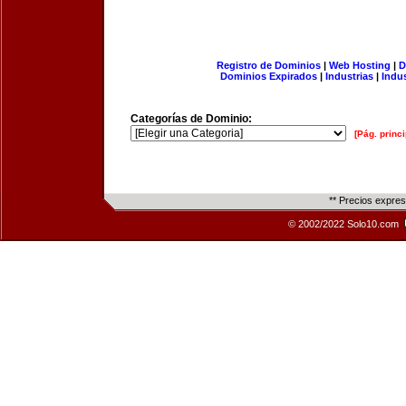
Registro de Dominios
|
Web Hosting
|
D
Dominios Expirados
|
Industrias
|
Indu
Categorías de Dominio:
[Pág. princi
** Precios expre
© 2002/2022 Solo10.com