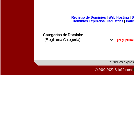
Registro de Dominios
|
Web Hosting
|
D
Dominios Expirados
|
Industrias
|
Indu
Categorías de Dominio:
[Pág. princi
** Precios expre
© 2002/2022 Solo10.com