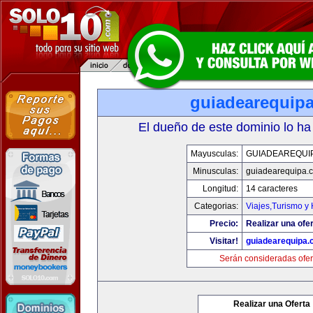
guiadearequip
El dueño de este dominio lo ha
Mayusculas:
GUIADEAREQUI
Minusculas:
guiadearequipa.
Longitud:
14 caracteres
Categorias:
Viajes,Turismo y
Precio:
Realizar una ofer
Visitar!
guiadearequipa
Serán consideradas ofer
Realizar una Oferta