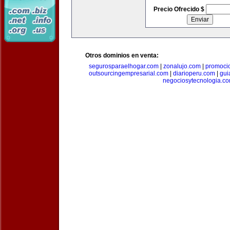
Precio Ofrecido $
Otros dominios en venta:
segurosparaelhogar.com
|
zonalujo.com
|
promoci
outsourcingempresarial.com
|
diarioperu.com
|
gui
negociosytecnologia.c