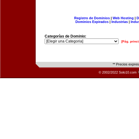
Registro de Dominios
|
Web Hosting
|
D
Dominios Expirados
|
Industrias
|
Indu
Categorías de Dominio:
[Pág. princi
** Precios expre
© 2002/2022 Solo10.com