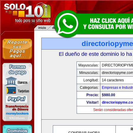
directoriopym
El dueño de este dominio lo ha
Mayusculas:
DIRECTORIOPYM
Minusculas:
directoriopyme.co
Longitud:
14 caracteres
Categorias:
Empresas e Industr
Precio:
$980.00
Visitar!
directoriopyme.c
Serán consideradas ofer
R