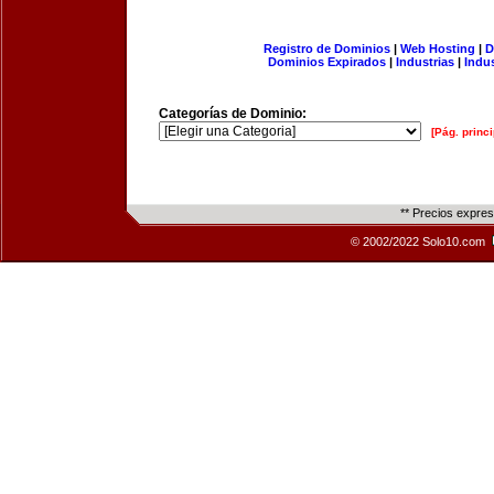
Registro de Dominios
|
Web Hosting
|
D
Dominios Expirados
|
Industrias
|
Indu
Categorías de Dominio:
[Pág. princi
** Precios expre
© 2002/2022 Solo10.com