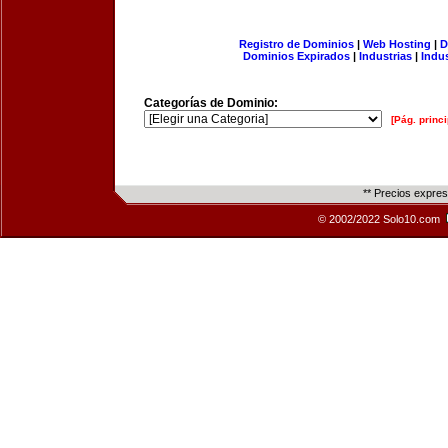
Registro de Dominios
|
Web Hosting
|
D
Dominios Expirados
|
Industrias
|
Indu
Categorías de Dominio:
[Pág. princi
** Precios expre
© 2002/2022 Solo10.com