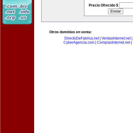
Precio Ofrecido $
Otros dominios en venta:
DirectoDeFabrica.net
|
VentasInternet.net
CyberAgencia.com
|
ComprasInternet.net
|