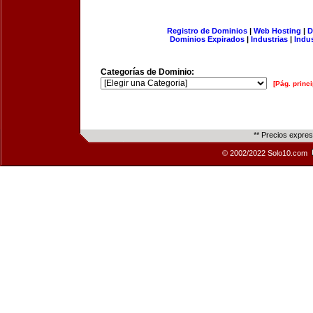
Registro de Dominios
|
Web Hosting
|
D
Dominios Expirados
|
Industrias
|
Indu
Categorías de Dominio:
[Pág. princi
** Precios expre
© 2002/2022 Solo10.com