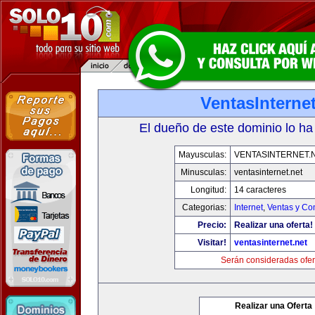
VentasInternet
El dueño de este dominio lo ha
Mayusculas:
VENTASINTERNET.
Minusculas:
ventasinternet.net
Longitud:
14 caracteres
Categorias:
Internet
,
Ventas y Co
Precio:
Realizar una oferta!
Visitar!
ventasinternet.net
Serán consideradas ofer
Realizar una Oferta