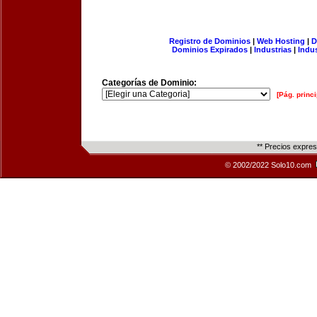
Registro de Dominios
|
Web Hosting
|
D
Dominios Expirados
|
Industrias
|
Indu
Categorías de Dominio:
[Pág. princi
** Precios expre
© 2002/2022 Solo10.com