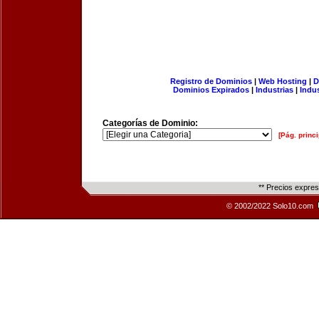
Registro de Dominios
|
Web Hosting
|
D
Dominios Expirados
|
Industrias
|
Indu
Categorías de Dominio:
[Pág. princi
** Precios expre
© 2002/2022 Solo10.com