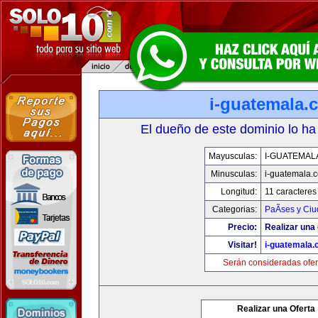
i-guatemala.
El dueño de este dominio lo ha
Mayusculas:
I-GUATEMAL
Minusculas:
i-guatemala.
Longitud:
11 caracteres
Categorias:
PaÃ­ses y Ci
Precio:
Realizar una 
Visitar!
i-guatemala
Serán consideradas ofer
Realizar una Oferta