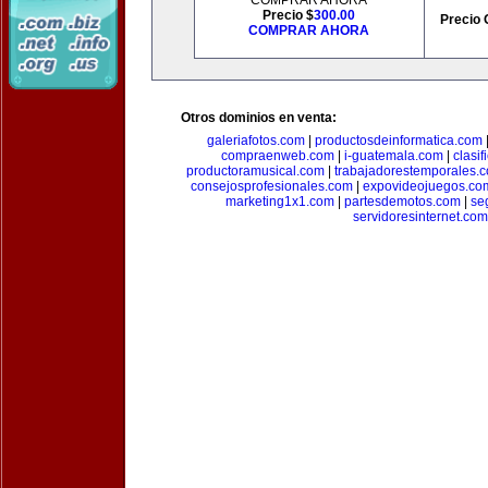
COMPRAR AHORA
Precio $
300.00
Precio 
COMPRAR AHORA
Otros dominios en venta:
galeriafotos.com
|
productosdeinformatica.com
compraenweb.com
|
i-guatemala.com
|
clasi
productoramusical.com
|
trabajadorestemporales.
consejosprofesionales.com
|
expovideojuegos.co
marketing1x1.com
|
partesdemotos.com
|
se
servidoresinternet.com