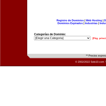
Registro de Dominios
|
Web Hosting
|
D
Dominios Expirados
|
Industrias
|
Indu
Categorías de Dominio:
[Pág. princi
** Precios expre
© 2002/2022 Solo10.com