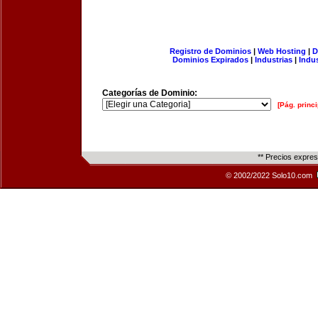
Registro de Dominios
|
Web Hosting
|
D
Dominios Expirados
|
Industrias
|
Indu
Categorías de Dominio:
[Pág. princi
** Precios expre
© 2002/2022 Solo10.com