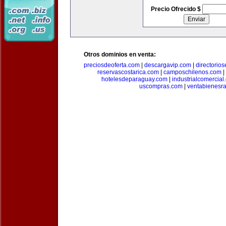
Precio Ofrecido $
Otros dominios en venta:
preciosdeoferta.com
|
descargavip.com
|
directorio
reservascostarica.com
|
camposchilenos.com
|
hotelesdeparaguay.com
|
industrialcomercial
uscompras.com
|
ventabienesr