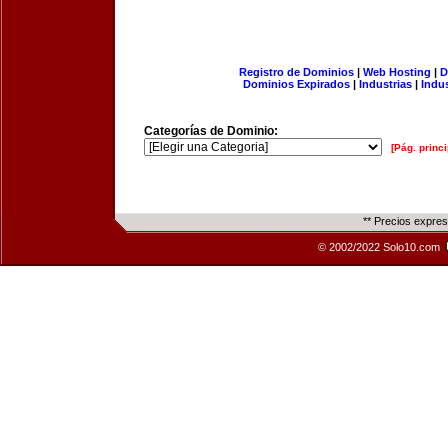
Registro de Dominios
|
Web Hosting
|
D
Dominios Expirados
|
Industrias
|
Indu
Categorías de Dominio:
[Pág. princi
** Precios expre
© 2002/2022 Solo10.com