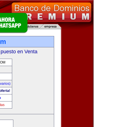
om
 puesto en Venta
COM
varios)
oferta!
m
tas