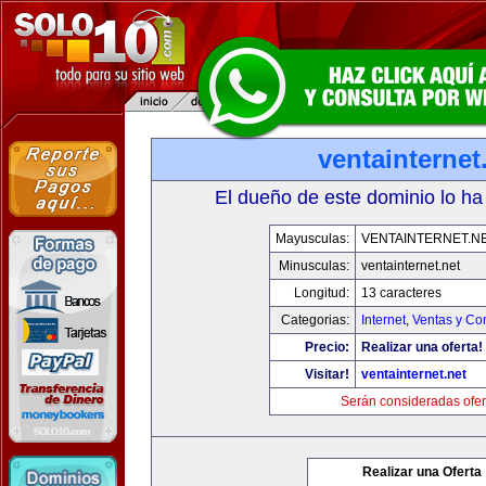
ventainternet
El dueño de este dominio lo ha
Mayusculas:
VENTAINTERNET.N
Minusculas:
ventainternet.net
Longitud:
13 caracteres
Categorias:
Internet
,
Ventas y Co
Precio:
Realizar una oferta!
Visitar!
ventainternet.net
Serán consideradas ofer
Realizar una Oferta