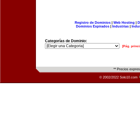
Registro de Dominios
|
Web Hosting
|
D
Dominios Expirados
|
Industrias
|
Indu
Categorías de Dominio:
[Pág. princi
** Precios expre
© 2002/2022 Solo10.com