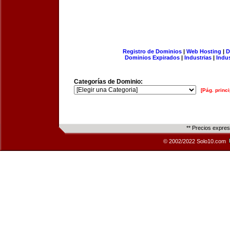
Registro de Dominios
|
Web Hosting
|
D
Dominios Expirados
|
Industrias
|
Indu
Categorías de Dominio:
[Pág. princi
** Precios expre
© 2002/2022 Solo10.com