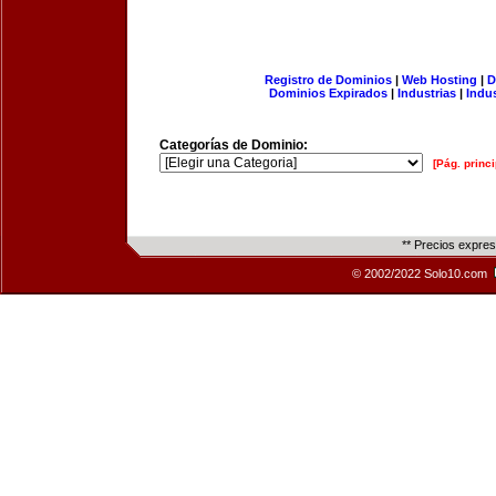
Registro de Dominios
|
Web Hosting
|
D
Dominios Expirados
|
Industrias
|
Indu
Categorías de Dominio:
[Pág. princi
** Precios expre
© 2002/2022 Solo10.com