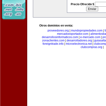
Precio Ofrecido $
Otros dominios en venta:
proveedores.org
|
mundopropiedades.com
|
f
mercadoexportador.com
|
alimentosb
desarrollosinformaticos.com
|
e-mercado.com
|
pr
zonaclientes.com
|
desarrolladores.org
|
guiasalt
foreigntrade.info
|
microelectronica.net
|
clubcom
clubcompras.org
|