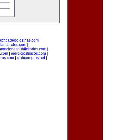
abricadegolosinas.com
|
alanceados.com
|
omocionespublicitarias.com
|
a.com
|
ejerciciosfisicos.com
|
pras.com
|
clubcompras.net
|