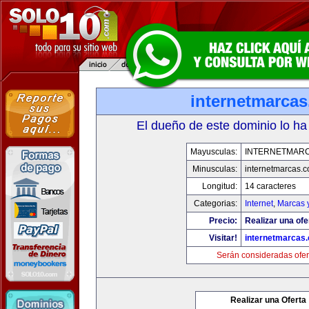
internetmarca
El dueño de este dominio lo ha
Mayusculas:
INTERNETMAR
Minusculas:
internetmarcas.
Longitud:
14 caracteres
Categorias:
Internet
,
Marcas 
Precio:
Realizar una ofe
Visitar!
internetmarcas
Serán consideradas ofer
Realizar una Oferta