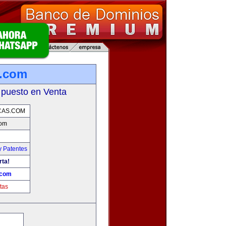
s.com
 puesto en Venta
CAS.COM
com
y Patentes
rta!
.com
tas