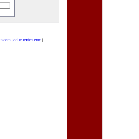
as.com
|
educuentos.com
|