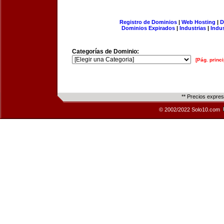
Registro de Dominios
|
Web Hosting
|
D
Dominios Expirados
|
Industrias
|
Indu
Categorías de Dominio:
[Pág. princi
** Precios expre
© 2002/2022 Solo10.com