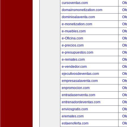
cursoventas.com
Ofe
domainsmonetization.com
Ofe
dominioalaventa.com
Ofe
e-monetization.com
Ofe
e-muebles.com
Ofe
e-Oficina.com
Ofe
e-precios.com
Ofe
e-presupuestos.com
Ofe
e-remates.com
Ofe
e-vendedor.com
Ofe
ejecutivosdeventas.com
Ofe
empresasalaventa.com
Ofe
enpromocion.com
Ofe
entradasenventa.com
Ofe
entrenadordeventas.com
Ofe
enviosgratis.com
Ofe
eremates.com
Ofe
estaenoferta.com
Ofe