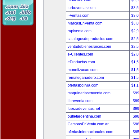
monetice.com
$3,
turboventas.com
$3,
i-Ventas.com
$3,
MarcasEnVenta.com
$3,
rapiventa.com
$2,
catalogosdeproductos.com
$2,
ventadebienesraices.com
$2,
e-Clientes.com
$2,
eProductos.com
$1,
monetizacao.com
$1,
remateganadero.com
$1,
ofertasbolivia.com
$1,
maquinariasenventa.com
$9
libreventa.com
$9
fuerzadeventas.net
$9
outletargentina.com
$9
CamposEnVenta.com.ar
$9
ofertasinternacionales.com
$9