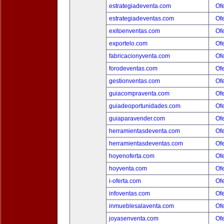
estrategiadeventa.com
Ofe
estrategiadeventas.com
Ofe
exitoenventas.com
Ofe
exportelo.com
Ofe
fabricacionyventa.com
Ofe
forodeventas.com
Ofe
gestionventas.com
Ofe
guiacompraventa.com
Ofe
guiadeoportunidades.com
Ofe
guiaparavender.com
Ofe
herramientasdeventa.com
Ofe
herramientasdeventas.com
Ofe
hoyenoferta.com
Ofe
hoyventa.com
Ofe
i-oferta.com
Ofe
infoventas.com
Ofe
inmueblesalaventa.com
Ofe
joyasenventa.com
Ofe