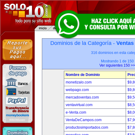
Dominios de la Categoría -
Ventas
316 dominios en esta categ
Mostrando 1 de 150
Ver siguientes 150 >>
Nombre de Dominio
Prec
monetizalo.com
$9,
webpago.com
$9,
mercadoventas.com
$9,
ventavirtual.com
$8,
e-Venta.com
$8,
VentaDeCampos.com
$7,
productosimportados.com
$7,