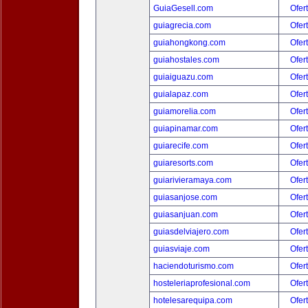
GuiaGesell.com
Ofer
guiagrecia.com
Ofer
guiahongkong.com
Ofer
guiahostales.com
Ofer
guiaiguazu.com
Ofer
guialapaz.com
Ofer
guiamorelia.com
Ofer
guiapinamar.com
Ofer
guiarecife.com
Ofer
guiaresorts.com
Ofer
guiarivieramaya.com
Ofer
guiasanjose.com
Ofer
guiasanjuan.com
Ofer
guiasdelviajero.com
Ofer
guiasviaje.com
Ofer
haciendoturismo.com
Ofer
hosteleriaprofesional.com
Ofer
hotelesarequipa.com
Ofer