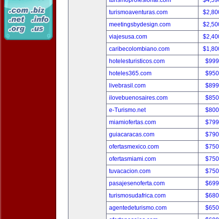
turismoprofesional.com
$4,59
turismoaventuras.com
$2,80
meetingsbydesign.com
$2,50
viajesusa.com
$2,40
caribecolombiano.com
$1,80
hotelesturisticos.com
$999
hoteles365.com
$950
livebrasil.com
$899
ilovebuenosaires.com
$850
e-Turismo.net
$800
miamiofertas.com
$799
guiacaracas.com
$790
ofertasmexico.com
$750
ofertasmiami.com
$750
tuvacacion.com
$750
pasajesenoferta.com
$699
turismosudafrica.com
$680
agentedeturismo.com
$650