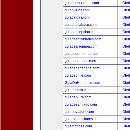
guiabuenosaires.com
Ofer
guiabuzios.com
Ofer
guiacaldas.com
Ofer
guiachacabuco.com
Ofer
guiaconcepcion.com
Ofer
guiadeactividades.com
Ofer
guiadearequipa.com
Ofer
guiadeblumenau.com
Ofer
guiadecaracas.com
Ofer
guiadecartagena.com
Ofer
guiadechile.com
Ofer
GuiaDeHonduras.com
Ofer
guiadeperu.com
Ofer
guiadepiura.com
Ofer
guiadesantiago.com
Ofer
guiadeviajero.com
Ofer
guiaexpediciones.com
Ofer
guiaformosa.com
Ofer