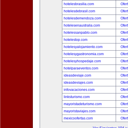
hotelesbrasilia.com
Ofer
hotelesdebrasil.com
Ofer
hotelesdemendoza.com
Ofer
hotelesenaustralia.com
Ofer
hotelessanpablo.com
Ofer
hotelestop.com
Ofer
hotelesyalojamiento.com
Ofer
hotelesygastronomia.com
Ofer
hotelesyhospedaje.com
Ofer
hotelparaeventos.com
Ofer
ideasdeviaje.com
Ofer
ideasdeviajes.com
Ofer
infovacaciones.com
Ofer
linksturismo.com
Ofer
mayoristadeturismo.com
Ofer
mayoristaviajes.com
Ofer
mexicoofertas.com
Ofer