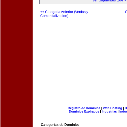
Ver Siguientes 104 >
<< Categoria Anterior (Ventas y
C
Comercializacion)
Registro de Dominios
|
Web Hosting
|
D
Dominios Expirados
|
Industrias
|
Indu
Categorías de Dominio: