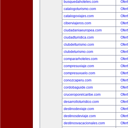
busquedahoteles.com
Ofer
catalogoturismo.com
Ofer
catalogoviajes.com
Ofer
ciberviajeros.com
Ofer
ciudadaniaeuropea.com
Ofer
ciudadturistica.com
Ofer
clubdelturismo.com
Ofer
clubdeturismo.com
Ofer
compararhoteles.com
Ofer
compresuviaje.com
Ofer
compresuvuelo.com
Ofer
conozcaperu.com
Ofer
cordobaguide.com
Ofer
cruceroporelcaribe.com
Ofer
desarrolloturistico.com
Ofer
destinodeviaje.com
Ofer
destinosdeviaje.com
Ofer
destinosvacacionales.com
Ofer