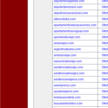
alquilerbungalows.com
Ofer
alquilerdeverano.com
Ofer
alquileresvacaciones.com
Ofer
altacordoba.com
Ofer
apartamentosdevacaciones.com
Ofer
apartamentosuruguay.com
Ofer
apuntesdeviaje.com
Ofer
areaviajes.com
Ofer
argentinateamo.com
Ofer
armesuviaje.com
Ofer
asesoresdeviaje.com
Ofer
asistenciadeviaje.com
Ofer
asistenciadeviajes.com
Ofer
asistenciaviajeros.com
Ofer
aventureros.com
Ofer
ayudaviajeros.com
Ofer
boletosenoferta.com
Ofer
buscadorturistico.com
Ofer