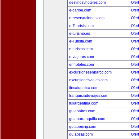
destinosyhoteles.com
Ofer
e-caribe.com
Ofer
e-reservaciones.com
Ofer
e-Tourists.com
Ofer
e-turismo.es
Ofer
e-Turista.com
Ofer
e-turistas.com
Ofer
e-viajeros.com
Ofer
enhoteles.com
Ofer
excursionesenbarco.com
Ofer
excursionesviajes.com
Ofer
fincaturistica.com
Ofer
franquiciadeviajes.com
Ofer
fullargentina.com
Ofer
guiabaires.com
Ofer
guiabarranquilla.com
Ofer
guiabeijing.com
Ofer
guiabsas.com
Ofer