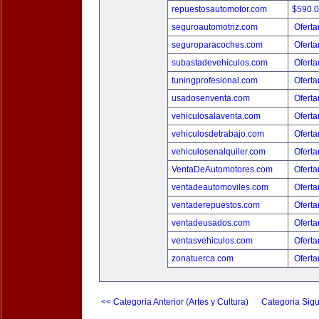
repuestosautomotor.com
$590.
seguroautomotriz.com
Oferta
seguroparacoches.com
Oferta
subastadevehiculos.com
Oferta
tuningprofesional.com
Oferta
usadosenventa.com
Oferta
vehiculosalaventa.com
Oferta
vehiculosdetrabajo.com
Oferta
vehiculosenalquiler.com
Oferta
VentaDeAutomotores.com
Oferta
ventadeautomoviles.com
Oferta
ventaderepuestos.com
Oferta
ventadeusados.com
Oferta
ventasvehiculos.com
Oferta
zonatuerca.com
Oferta
<< Categoria Anterior (Artes y Cultura)
Categoria Sigu