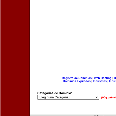
Registro de Dominios
|
Web Hosting
|
D
Dominios Expirados
|
Industrias
|
Indu
Categorías de Dominio:
[Pág. princi