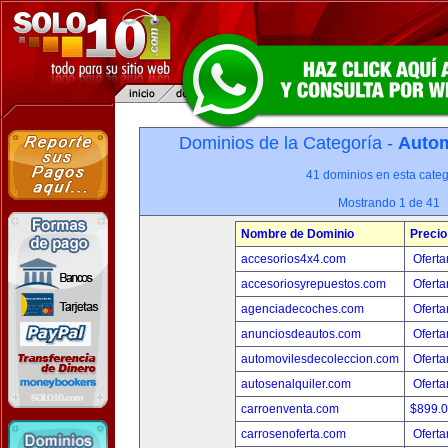
Dominios de la Categoría -
Autom
41 dominios en esta categ
Mostrando 1 de 41
Nombre de Dominio
Precio
accesorios4x4.com
Oferta
accesoriosyrepuestos.com
Oferta
agenciadecoches.com
Oferta
anunciosdeautos.com
Oferta
automovilesdecoleccion.com
Oferta
autosenalquiler.com
Oferta
carroenventa.com
$899.
carrosenoferta.com
Oferta