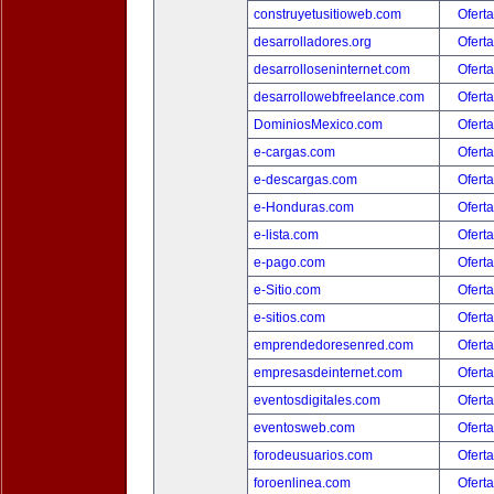
construyetusitioweb.com
Oferta
desarrolladores.org
Oferta
desarrolloseninternet.com
Oferta
desarrollowebfreelance.com
Oferta
DominiosMexico.com
Oferta
e-cargas.com
Oferta
e-descargas.com
Oferta
e-Honduras.com
Oferta
e-lista.com
Oferta
e-pago.com
Oferta
e-Sitio.com
Oferta
e-sitios.com
Oferta
emprendedoresenred.com
Oferta
empresasdeinternet.com
Oferta
eventosdigitales.com
Oferta
eventosweb.com
Oferta
forodeusuarios.com
Oferta
foroenlinea.com
Oferta