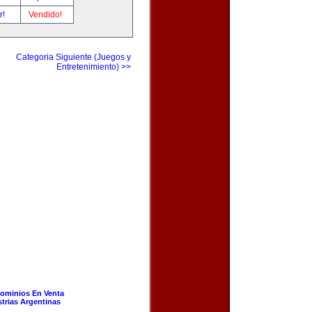
r!
Vendido!
Categoria Siguiente (Juegos y
Entretenimiento) >>
ominios En Venta
strias Argentinas