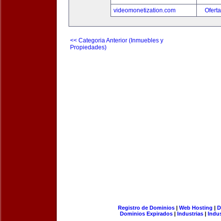
videomonetization.com
Oferta
<< Categoria Anterior (Inmuebles y
Propiedades)
Registro de Dominios
|
Web Hosting
|
D
Dominios Expirados
|
Industrias
|
Indu