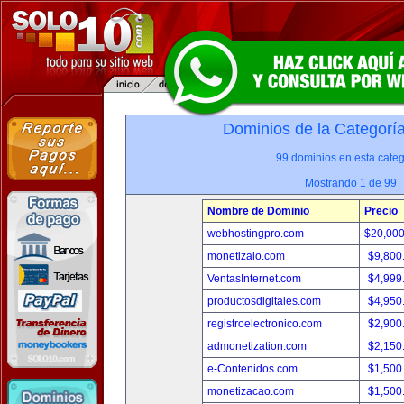
Dominios de la Categorí
99 dominios en esta categ
Mostrando 1 de 99
Nombre de Dominio
Precio
webhostingpro.com
$20,00
monetizalo.com
$9,800
VentasInternet.com
$4,999
productosdigitales.com
$4,950
registroelectronico.com
$2,900
admonetization.com
$2,150
e-Contenidos.com
$1,500
monetizacao.com
$1,500