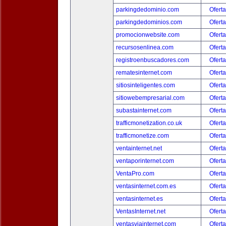
parkingdedominio.com
Oferta
parkingdedominios.com
Oferta
promocionwebsite.com
Oferta
recursosenlinea.com
Oferta
registroenbuscadores.com
Oferta
rematesinternet.com
Oferta
sitiosinteligentes.com
Oferta
sitiowebempresarial.com
Oferta
subastainternet.com
Oferta
trafficmonetization.co.uk
Oferta
trafficmonetize.com
Oferta
ventainternet.net
Oferta
ventaporinternet.com
Oferta
VentaPro.com
Oferta
ventasinternet.com.es
Oferta
ventasinternet.es
Oferta
VentasInternet.net
Oferta
ventasviainternet.com
Oferta