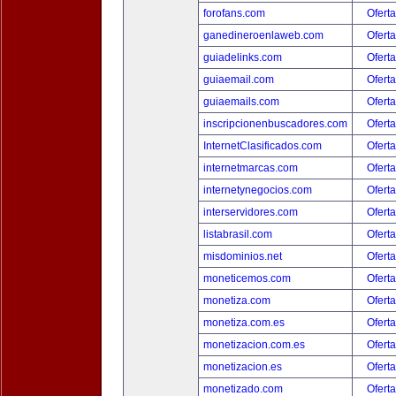
forofans.com
Oferta
ganedineroenlaweb.com
Oferta
guiadelinks.com
Oferta
guiaemail.com
Oferta
guiaemails.com
Oferta
inscripcionenbuscadores.com
Oferta
InternetClasificados.com
Oferta
internetmarcas.com
Oferta
internetynegocios.com
Oferta
interservidores.com
Oferta
listabrasil.com
Oferta
misdominios.net
Oferta
moneticemos.com
Oferta
monetiza.com
Oferta
monetiza.com.es
Oferta
monetizacion.com.es
Oferta
monetizacion.es
Oferta
monetizado.com
Oferta