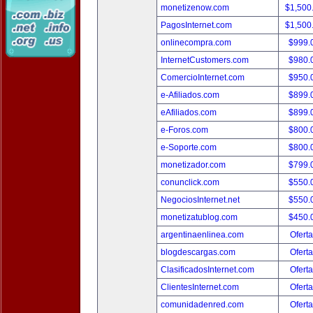
monetizenow.com
$1,500
PagosInternet.com
$1,500
onlinecompra.com
$999.
InternetCustomers.com
$980.
ComercioInternet.com
$950.
e-Afiliados.com
$899.
eAfiliados.com
$899.
e-Foros.com
$800.
e-Soporte.com
$800.
monetizador.com
$799.
conunclick.com
$550.
NegociosInternet.net
$550.
monetizatublog.com
$450.
argentinaenlinea.com
Oferta
blogdescargas.com
Oferta
ClasificadosInternet.com
Oferta
ClientesInternet.com
Oferta
comunidadenred.com
Oferta