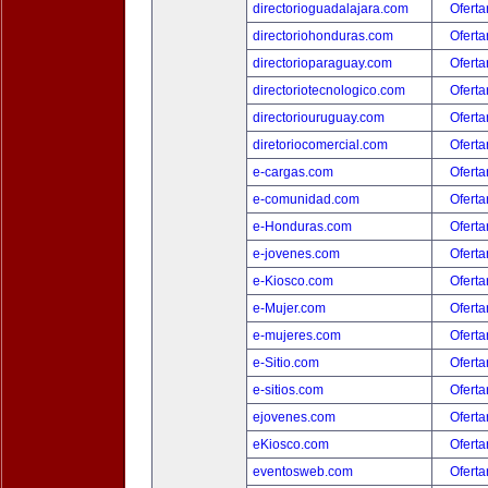
directorioguadalajara.com
Oferta
directoriohonduras.com
Oferta
directorioparaguay.com
Oferta
directoriotecnologico.com
Oferta
directoriouruguay.com
Oferta
diretoriocomercial.com
Oferta
e-cargas.com
Oferta
e-comunidad.com
Oferta
e-Honduras.com
Oferta
e-jovenes.com
Oferta
e-Kiosco.com
Oferta
e-Mujer.com
Oferta
e-mujeres.com
Oferta
e-Sitio.com
Oferta
e-sitios.com
Oferta
ejovenes.com
Oferta
eKiosco.com
Oferta
eventosweb.com
Oferta