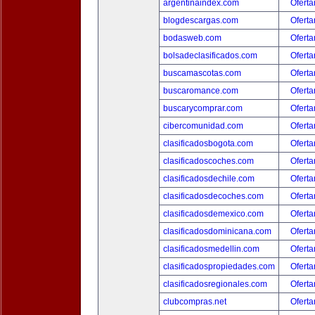
argentinaindex.com
Oferta
blogdescargas.com
Oferta
bodasweb.com
Oferta
bolsadeclasificados.com
Oferta
buscamascotas.com
Oferta
buscaromance.com
Oferta
buscarycomprar.com
Oferta
cibercomunidad.com
Oferta
clasificadosbogota.com
Oferta
clasificadoscoches.com
Oferta
clasificadosdechile.com
Oferta
clasificadosdecoches.com
Oferta
clasificadosdemexico.com
Oferta
clasificadosdominicana.com
Oferta
clasificadosmedellin.com
Oferta
clasificadospropiedades.com
Oferta
clasificadosregionales.com
Oferta
clubcompras.net
Oferta