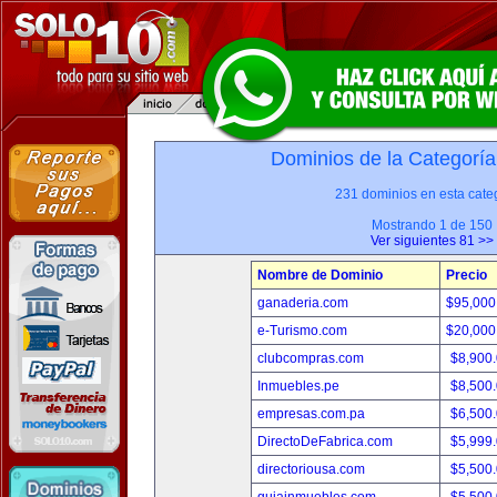
Dominios de la Categoría
231 dominios en esta categ
Mostrando 1 de 150
Ver siguientes 81 >>
Nombre de Dominio
Precio
ganaderia.com
$95,000
e-Turismo.com
$20,000
clubcompras.com
$8,900
Inmuebles.pe
$8,500
empresas.com.pa
$6,500
DirectoDeFabrica.com
$5,999
directoriousa.com
$5,500