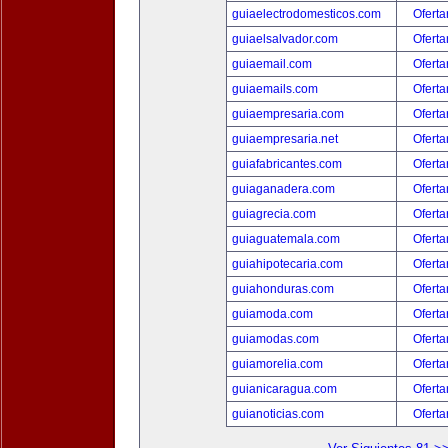
guiaelectrodomesticos.com
Oferta
guiaelsalvador.com
Oferta
guiaemail.com
Oferta
guiaemails.com
Oferta
guiaempresaria.com
Oferta
guiaempresaria.net
Oferta
guiafabricantes.com
Oferta
guiaganadera.com
Oferta
guiagrecia.com
Oferta
guiaguatemala.com
Oferta
guiahipotecaria.com
Oferta
guiahonduras.com
Oferta
guiamoda.com
Oferta
guiamodas.com
Oferta
guiamorelia.com
Oferta
guianicaragua.com
Oferta
guianoticias.com
Oferta