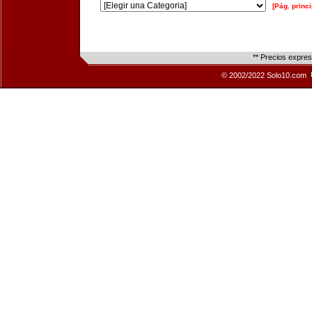
[Pág. princi
** Precios expre
© 2002/2022 Solo10.com